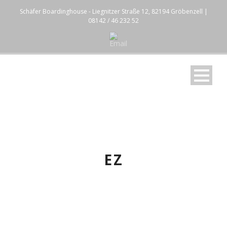
Schäfer Boardinghouse - Liegnitzer Straße 12, 82194 Gröbenzell |
08142 / 46 232 52
EZ